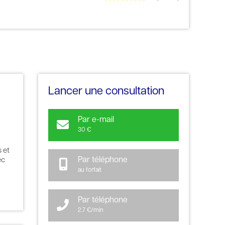
Lancer une consultation
Par e-mail
30 €
 et
Par téléphone
ec
au forfait
Par téléphone
2.7 €/min