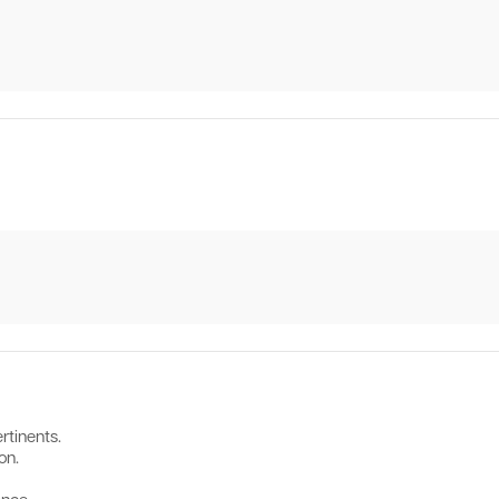
rtinents.
on.