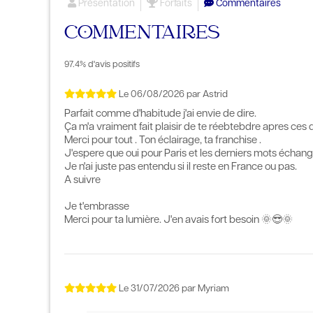
Présentation
Forfaits
Commentaires
COMMENTAIRES
97.4% d'avis positifs
Le
06/08/2026
par
Astrid
Parfait comme d'habitude j'ai envie de dire.
Ça m'a vraiment fait plaisir de te réebtebdre apres ces
Merci pour tout . Ton éclairage, ta franchise .
J'espere que oui pour Paris et les derniers mots échang
Je n'ai juste pas entendu si il reste en France ou pas.
A suivre
Je t'embrasse
Merci pour ta lumière. J'en avais fort besoin 🌞😎🌞
Le
31/07/2026
par
Myriam