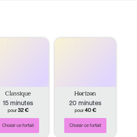
Classique
Horizon
15 minutes
20 minutes
32
€
40
€
pour
pour
Choisir ce forfait
Choisir ce forfait