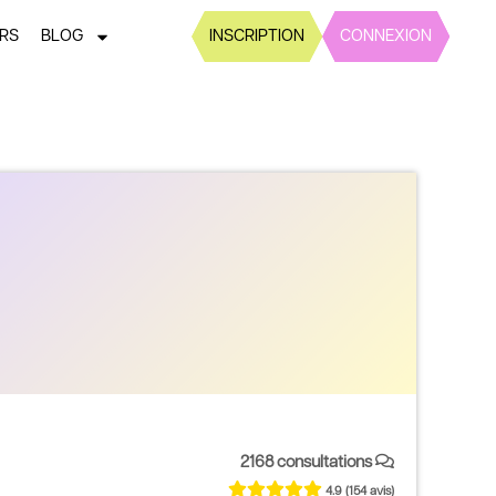
ERS
BLOG
INSCRIPTION
CONNEXION
2168 consultations
4.9
(154 avis)