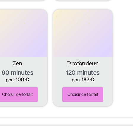
Zen
Profondeur
60 minutes
120 minutes
100
€
182
€
pour
pour
Choisir ce forfait
Choisir ce forfait