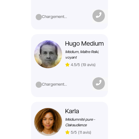
Chargement...
Hugo Medium
Médium, Maître Reiki,
voyant
4.5/5
(19 avis)
Chargement...
Karla
Médiumnité pure -
Clairaudience
5/5
(11 avis)