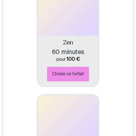
Zen
60 minutes
100
€
pour
Choisir ce forfait