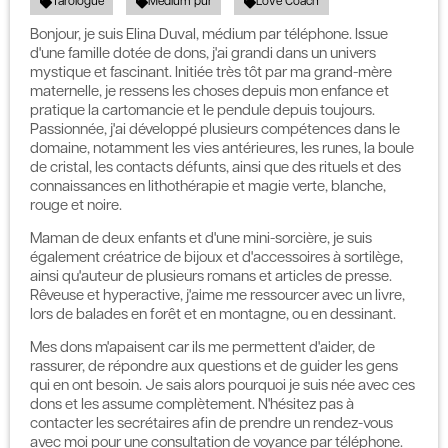
Tarologue
Médium pur
Love Coach
Bonjour, je suis Elina Duval, médium par téléphone. Issue
d'une famille dotée de dons, j'ai grandi dans un univers
mystique et fascinant. Initiée très tôt par ma grand-mère
maternelle, je ressens les choses depuis mon enfance et
pratique la cartomancie et le pendule depuis toujours.
Passionnée, j'ai développé plusieurs compétences dans le
domaine, notamment les vies antérieures, les runes, la boule
de cristal, les contacts défunts, ainsi que des rituels et des
connaissances en lithothérapie et magie verte, blanche,
rouge et noire.
Maman de deux enfants et d'une mini-sorcière, je suis
également créatrice de bijoux et d'accessoires à sortilège,
ainsi qu'auteur de plusieurs romans et articles de presse.
Rêveuse et hyperactive, j'aime me ressourcer avec un livre,
lors de balades en forêt et en montagne, ou en dessinant.
Mes dons m'apaisent car ils me permettent d'aider, de
rassurer, de répondre aux questions et de guider les gens
qui en ont besoin. Je sais alors pourquoi je suis née avec ces
dons et les assume complètement. N'hésitez pas à
contacter les secrétaires afin de prendre un rendez-vous
avec moi pour une consultation de voyance par téléphone.