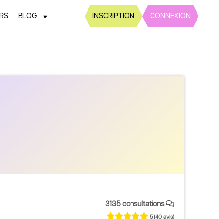
ERS
BLOG
INSCRIPTION
CONNEXION
3135 consultations
5
(40 avis)