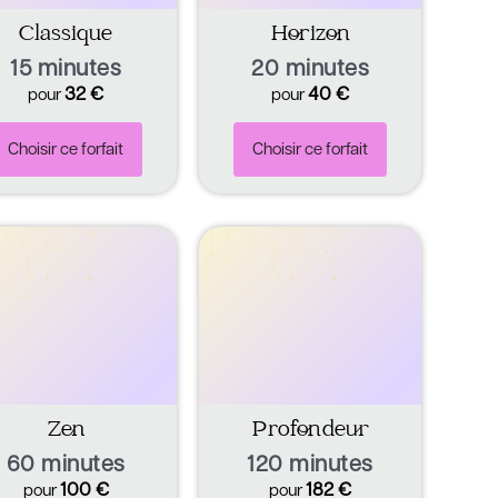
Classique
Horizon
15 minutes
20 minutes
32
€
40
€
pour
pour
Choisir ce forfait
Choisir ce forfait
Zen
Profondeur
60 minutes
120 minutes
100
€
182
€
pour
pour