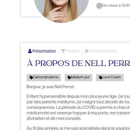
De retour à 13:30
Présentation
Forfaits
Commentaires
À PROPOS DE NELL PER
Cartomancienne
Médium pur
Love Coach
Bonjour, je suis Nell Perret.
Enfant hypersensible depuis mon plus jeune âge, j'ai to
par des parents médiums, j'ai malgré tout décidé de tou
conséquences. La période du COVID a permis à chacun de 
médiumnité est revenue frapper à ma porte, me transmet
divination et de mes conseils.
Au fil des années, je me suis spécialisée dans la voyanc