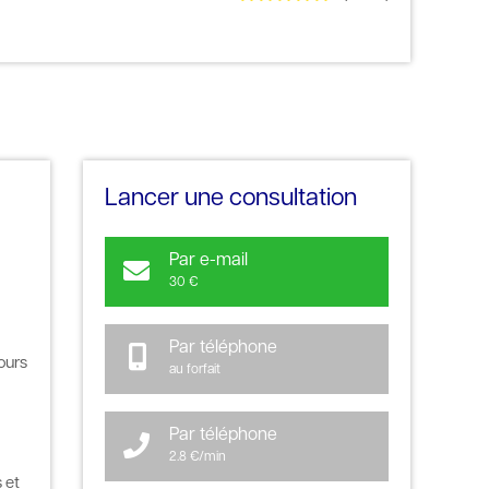
Lancer une consultation
Par e-mail
30 €
Par téléphone
ours
au forfait
Par téléphone
2.8 €/min
 et