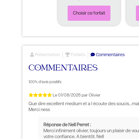
Choisir ce forfait
Présentation
Forfaits
Commentaires
COMMENTAIRES
100% d'avis positifs
Le
01/08/2026
par
Olivier
Que dire excellent medium et a l écoute des soucis...mai
Merci ness
Réponse de Nell Perret :
Merci infiniment olivier, toujours un plaisir de v
votre confiance. A bientôt. Nell