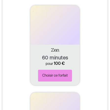
Zen
60 minutes
100
€
pour
Choisir ce forfait