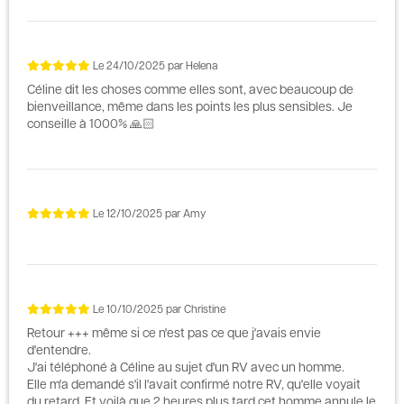
Le
24/10/2025
par
Helena
Céline dit les choses comme elles sont, avec beaucoup de
bienveillance, même dans les points les plus sensibles. Je
conseille à 1000% 🙏🏻
Le
12/10/2025
par
Amy
Le
10/10/2025
par
Christine
Retour +++ même si ce n'est pas ce que j'avais envie
d'entendre.
J'ai téléphoné à Céline au sujet d'un RV avec un homme.
Elle m'a demandé s'il l'avait confirmé notre RV, qu'elle voyait
du retard. Et voilà que 2 heures plus tard cet homme annule le