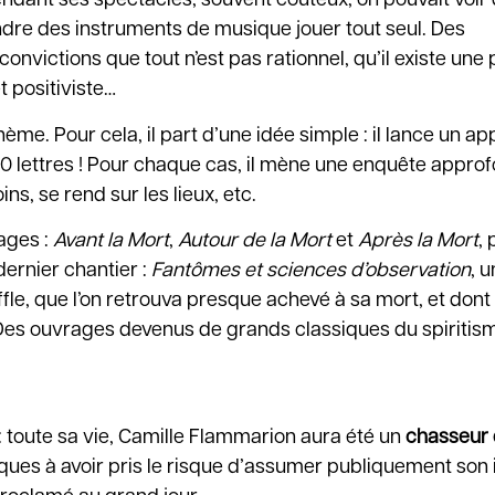
endant ses spectacles, souvent coûteux, on pouvait voir
ndre des instruments de musique jouer tout seul. Des
victions que tout n’est pas rationnel, qu’il existe une 
 positiviste…
ème. Pour cela, il part d’une idée simple : il lance un ap
0 lettres ! Pour chaque cas, il mène une enquête approfon
ins, se rend sur les lieux, etc.
rages :
Avant la Mort
,
Autour de la Mort
et
Après la Mort
,
 dernier chantier :
Fantômes et sciences d’observation
, u
ouffle, que l’on retrouva presque achevé à sa mort, et don
es ouvrages devenus de grands classiques du spiritis
 : toute sa vie, Camille Flammarion aura été un
chasseur
ifiques à avoir pris le risque d’assumer publiquement son 