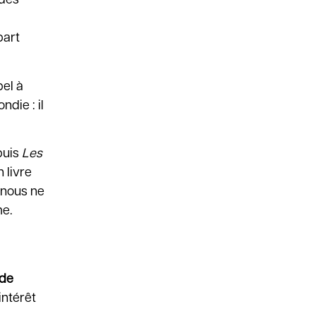
 des
part
pel à
die : il
 puis
Les
n livre
t nous ne
me.
 de
intérêt