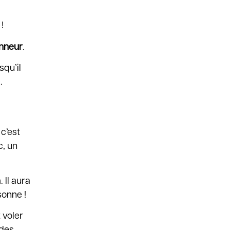
!
nneur
.
squ’il
e
.
c’est
c, un
 Il aura
onne !
t voler