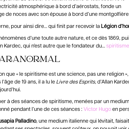
ectricité atmosphérique à bord d’aérostats, fonde un
oyage de noces avec son épouse à bord d’une montgolfière 
, pour ainsi dire… qui finit par recevoir la
Légion d’ho
phénomènes d’une toute autre nature, et ce dès 1869, pui
an Kardec, qui n’est autre que le fondateur du…
spiritism
 PARANORMAL
 que « le spiritisme est une science, pas une religion », 
 l’âge de 19 ans, il a lu le
Livre des Esprits
, d’Allan Karde
jourd’hui.
iper à des séances de spiritisme, menées par un medium.
sionné pendant l’une de ces séances :
Victor Hugo
en pers
usapia Palladino
, une medium italienne qui lévitait, faisai