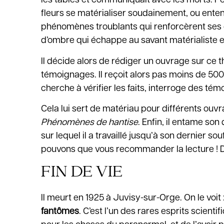
les tables et communiquait avec les morts. P
fleurs se matérialiser soudainement, ou ente
phénomènes troublants qui renforcèrent ses con
d’ombre qui échappe au savant matérialiste et
Il décide alors de rédiger un ouvrage sur ce th
témoignages. Il reçoit alors pas moins de 500
cherche à vérifier les faits, interroge des témo
Cela lui sert de matériau pour différents ouv
Phénomènes de hantise
. Enfin, il entame son
sur lequel il a travaillé jusqu’à son dernier s
pouvons que vous recommander la lecture ! D
FIN DE VIE
Il meurt en 1925 à Juvisy-sur-Orge. On le voit
fantômes
. C’est l’un des rares esprits scient