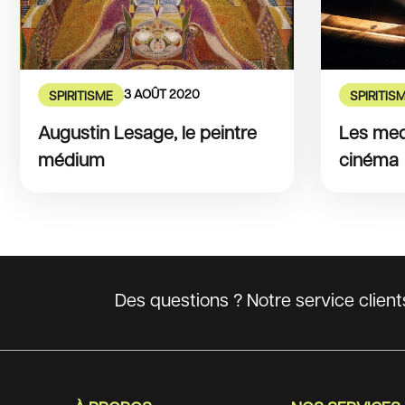
3 AOÛT 2020
SPIRITISME
SPIRITIS
Augustin Lesage, le peintre
Les med
médium
cinéma
Des questions ? Notre service clien