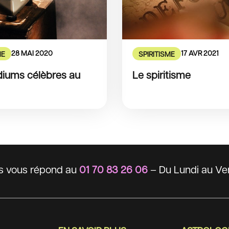
28 MAI 2020
17 AVR 2021
ME
SPIRITISME
iums célèbres au
Le spiritisme
ts vous répond au
01 70 83 26 06
– Du Lundi au Ven