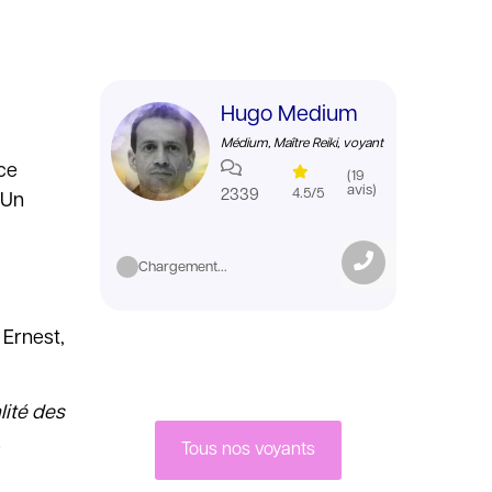
Hugo Medium
Médium, Maître Reiki, voyant
ce
(19
avis)
2339
4.5/5
 Un
Chargement...
 Ernest,
lité des
…
Tous nos voyants