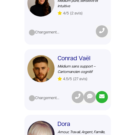
Médium pure, sensitive et
intuitive
4/5
(2 avis)
Chargement...
Conrad Vaël
Médium sans support –
Cartomancien cognitif
4.5/5
(27 avis)
Chargement...
Dora
Amour, Travail, Argent, Famille,