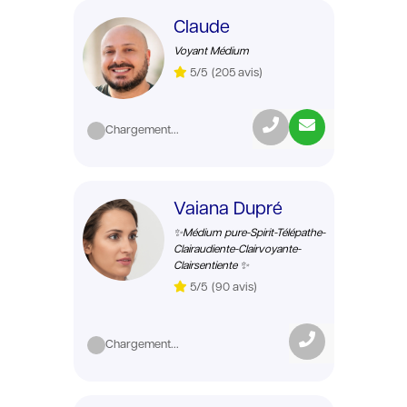
Claude
Voyant Médium
5/5
(205 avis)
Chargement...
Vaiana Dupré
✨Médium pure-Spirit-Télépathe-
Clairaudiente-Clairvoyante-
Clairsentiente ✨
5/5
(90 avis)
Chargement...