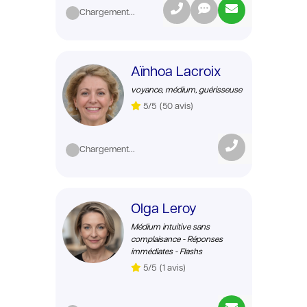
Chargement...
Aïnhoa Lacroix
voyance, médium, guérisseuse
5/5
(50 avis)
Chargement...
Olga Leroy
Médium intuitive sans
complaisance - Réponses
immédiates - Flashs
5/5
(1 avis)