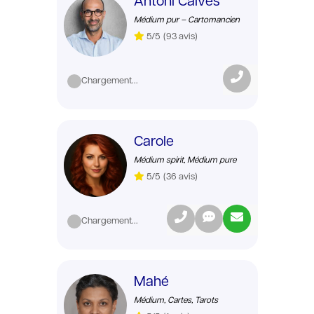
Antoni Calvès
Médium pur – Cartomancien
5/5
(93 avis)
Chargement...
Carole
Médium spirit, Médium pure
5/5
(36 avis)
Chargement...
Mahé
Médium, Cartes, Tarots