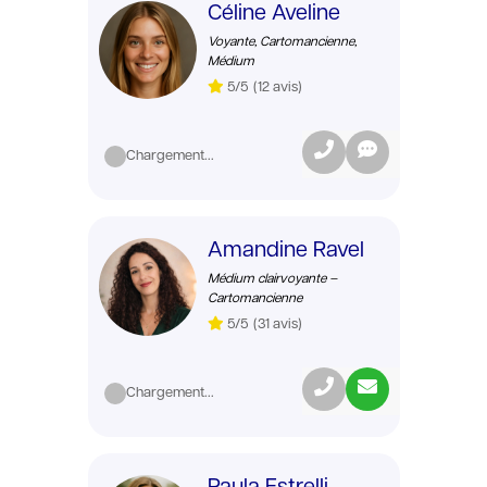
Céline Aveline
Voyante, Cartomancienne,
Médium
5/5
(12 avis)
Chargement...
Amandine Ravel
Médium clairvoyante –
Cartomancienne
5/5
(31 avis)
Chargement...
Paula Estrelli