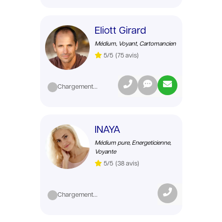
Eliott Girard
Médium, Voyant, Cartomancien
5/5
(75 avis)
Chargement...
INAYA
Médium pure, Energeticienne,
Voyante
5/5
(38 avis)
Chargement...