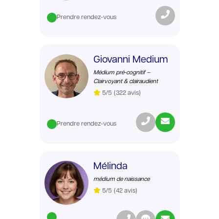
Prendre rendez-vous
Giovanni Medium
Médium pré-cognitif –
Clairvoyant & clairaudient
5/5
(322 avis)
Prendre rendez-vous
Mélinda
médium de naissance
5/5
(42 avis)