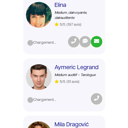
Elina
Medium, clairvoyante,
clairauditente
5/5
(197 avis)
Chargement...
Aymeric Legrand
Médium auditif – Tarologue
5/5
(51 avis)
Chargement...
Mila Dragović