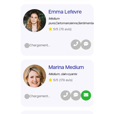
Emma Lefevre
Médium
pure,Cartomancienne,Sentimental
5/5
(76 avis)
Chargement...
Marina Medium
Médium, clairvoyante
5/5
(179 avis)
Chargement...