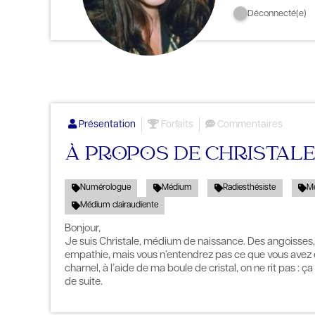
Déconnecté(e)
Présentation
Forfaits
Commentaires
À PROPOS DE CHRISTALE
Numérologue
Médium
Radiesthésiste
Mé
Médium clairaudiente
Bonjour,
Je suis Christale, médium de naissance. Des angoisses,
empathie, mais vous n’entendrez pas ce que vous avez e
charnel, à l’aide de ma boule de cristal, on ne rit pas : 
de suite.