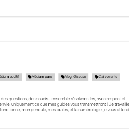
dium auditif
Médium pure
Magnétiseuse
Clairvoyante
 des questions, des soucis… ensemble résolvons-les, avec respect et
nvie, uniquement ce que mes guides vous transmettront ! Je travaill
ça fonctionne, mon pendule, mes orales, et la numérologie, je vous attend