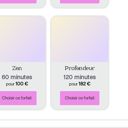
Zen
Profondeur
60 minutes
120 minutes
100
€
182
€
pour
pour
Choisir ce forfait
Choisir ce forfait