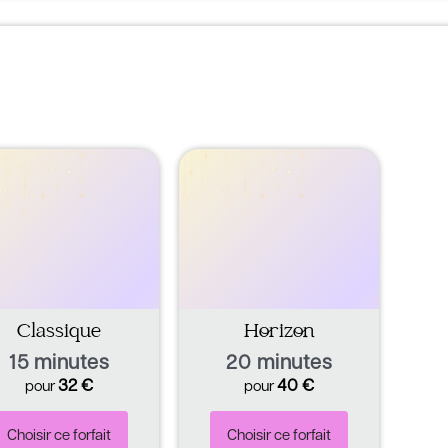
Classique
Horizon
15 minutes
20 minutes
32
€
40
€
pour
pour
Choisir ce forfait
Choisir ce forfait