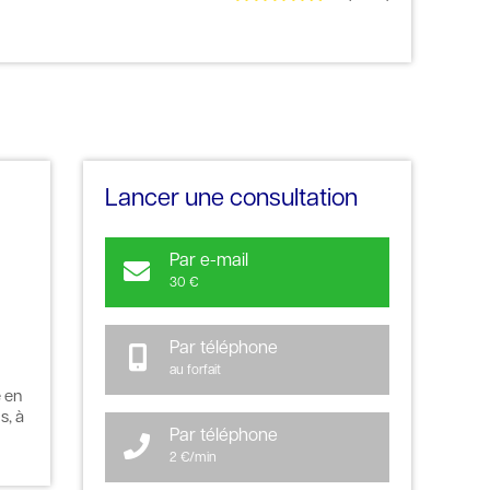
Lancer une consultation
Par e-mail
30 €
Par téléphone
au forfait
e en
s, à
Par téléphone
2 €/min