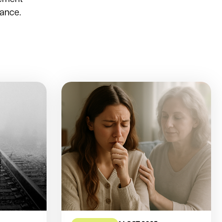
éance.