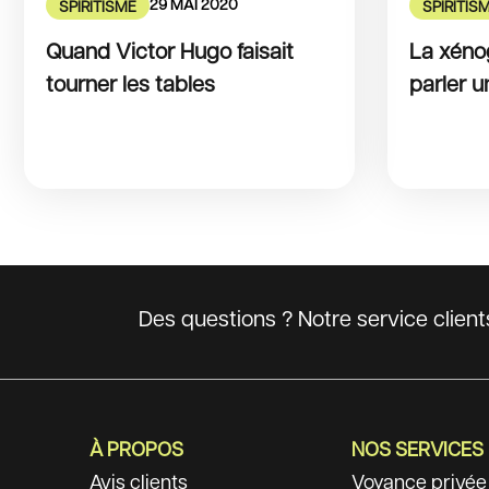
29 MAI 2020
SPIRITISME
SPIRITIS
Quand Victor Hugo faisait
La xénog
tourner les tables
parler 
Des questions ? Notre service clien
À PROPOS
NOS SERVICES
Avis clients
Voyance privée