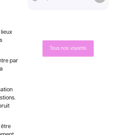
 lieux
es
Tous nos voyants
ntre par
la
sation
stions.
bruit
 être
cement