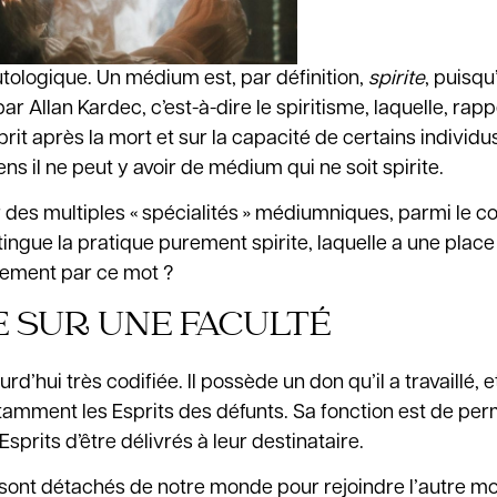
tologique. Un médium est, par définition,
spirite
, puisqu’
 Allan Kardec, c’est-à-dire le spiritisme, laquelle, rapp
prit après la mort et sur la capacité de certains individu
ns il ne peut y avoir de médium qui ne soit spirite.
our des multiples « spécialités » médiumniques, parmi le c
stingue la pratique purement spirite, laquelle a une place
llement par ce mot ?
E SUR UNE FACULTÉ
hui très codifiée. Il possède un don qu’il a travaillé, et
notamment les Esprits des défunts. Sa fonction est de pe
its d’être délivrés à leur destinataire.
e sont détachés de notre monde pour rejoindre l’autre m