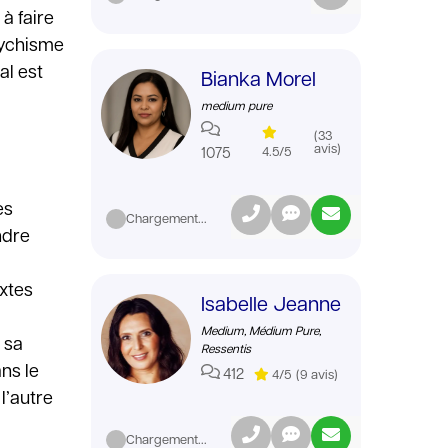
à faire
sychisme
al est
Bianka Morel
medium pure
(33
avis)
1075
4.5/5
es
Chargement...
ndre
extes
Isabelle Jeanne
Medium, Médium Pure,
 sa
Ressentis
ns le
412
4/5
(9 avis)
l’autre
Chargement...