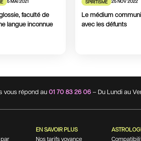
5 MAI 2021
25 NOV 2022
ME
SPIRITISME
lossie, faculté de
Le médium commun
une langue inconnue
avec les défunts
ts vous répond au
01 70 83 26 06
– Du Lundi au Ven
EN SAVOIR PLUS
ASTROLOG
 par
Nos tarifs voyance
Compatibil