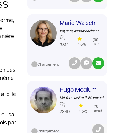
RS
 terme,
Marie Walsch
e
voyante, cartomancienne
anière
(99
avis)
3814
4.5/5
Chargement...
ion des
, même
Hugo Medium
 ici le
Médium, Maître Reiki, voyant
(19
avis)
2340
4.5/5
e ou sa
ois par
Chargement...