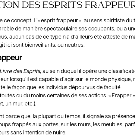
ATION DES ESPRITS FRAPPEU
 ce concept. L’« esprit frappeur », au sens spiritiste du
harcèle de manière spectaculaire ses occupants, ou a un
ous, aucun cas de ce type n’a d’ailleurs été attesté de m
it ici sont bienveillants, ou neutres.
rappeur
Livre des Esprits
, au sein duquel il opère une classificat
rappeur lorsqu’il est capable d’agir sur le monde physique
 telle façon que les individus dépourvus de faculté
tes ou du moins certaines de ses actions. « Frapper » a
, un mur, etc.).
ent parce que, la plupart du temps, il signale sa présenc
ps frappés aux portes, sur les murs, les meubles, parf
urs sans intention de nuire.