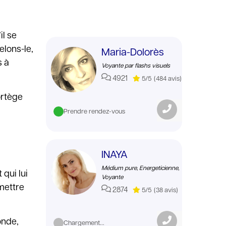
il se
elons-le,
Maria-Dolorès
s à
Voyante par flashs visuels
4921
5/5
(484 avis)
ortège
Prendre rendez-vous
INAYA
Médium pure, Energeticienne,
 qui lui
Voyante
rmettre
2874
5/5
(38 avis)
onde,
Chargement...