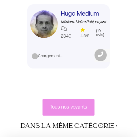
Hugo Medium
Médium, Maître Reiki, voyant
(19
avis)
2340
4.5/5
Chargement...
Tous nos voyants
DANS LA MÊME CATÉGORIE :